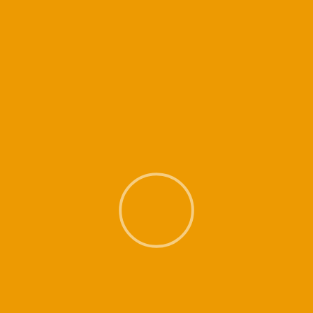
Quelques recommandations
Soyez à l’heure (voire quelques minutes à l’avance) : un cours de
Kundalini Yoga est un cours structuré… dommage d’en rater une partie.
Portez
des vêtements souples et apportez tapis de sol,
coussin, couverture … nos salles ne sont pas équipées.
Evitez de manger avant le cours et penser à apporter une bouteille d’eau