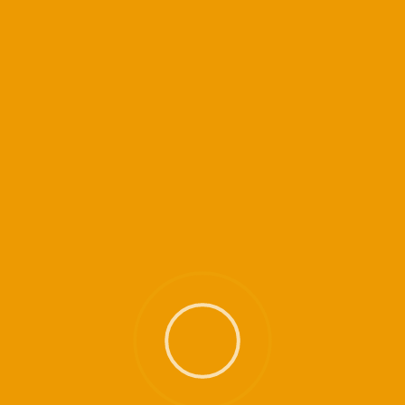
ni Yoga est un cours structuré… dommage d’en rater une partie.
re … nos salles ne sont pas équipées.