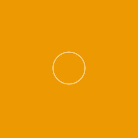
coussin, couverture … nos salles ne sont pas équipées.
Evitez de manger avant le cours et pensez à apporter une bouteille d’eau.