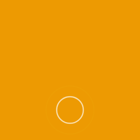
n cours de Kundalini Yoga est un cours structuré… dommage d’en rater une pa
re … nos salles ne sont pas équipées.