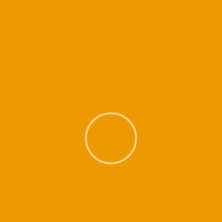
Soyez à l’heure (voire quelques minutes à l’avance pour vous changer) :
un cours de Kundalini Yoga est un cours structuré… dommage d’en rater
une partie.
Portez
des vêtements souples et apportez tapis de sol,
coussin, couverture … nos salles ne sont pas équipées.
Evitez de manger avant le cours et pensez à apporter une bouteille d’eau.