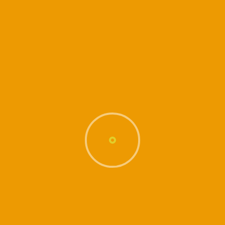
Soyez à l’heure (voire quelques minutes à l’avance pour vous changer) :
un cours de Kundalini Yoga est un cours structuré… dommage d’en rater
une partie.
Portez
des vêtements souples et apportez tapis de sol,
coussin, couverture … nos salles ne sont pas équipées.
Evitez de manger avant le cours et pensez à apporter une bouteille d’eau.