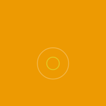
rations sont contrôlées: durée de l'inspiration, durée p
tre fractionnées, associées à des pompages abdominaux
nt puissantes, qui ne doivent en aucun cas être explo
urables.
onde
jours par le nez en commençant à faire descendre l’air 
hragme par le bas, de manière à ne pas gêner l’expans
 vider l’abdomen complétement, il faut le tirer vers l’arri
e partie de notre capacité́ respiratoire, il est donc 
bdomen et les clavicules. L’entrainement permet d’augm
gaz carbonique est améliorée et le niveau acidité́-alcalin