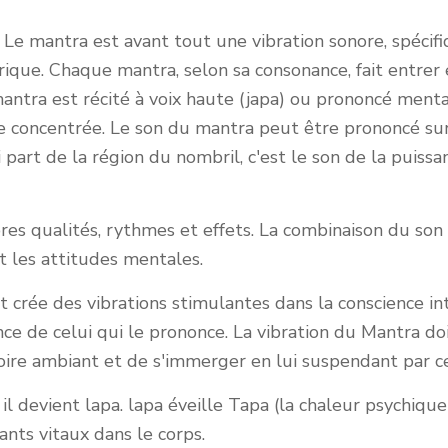
n". Le mantra est avant tout une vibration sonore, spécif
rique. Chaque mantra, selon sa consonance, fait entrer
antra est récité à voix haute (japa) ou prononcé mentale
nce concentrée. Le son du mantra peut être prononcé sur
art de la région du nombril, c'est le son de la puissan
res qualités, rythmes et effets. La combinaison du so
t les attitudes mentales.
 crée des vibrations stimulantes dans la conscience in
ce de celui qui le prononce. La vibration du Mantra doi
ire ambiant et de s'immerger en lui suspendant par cet
l devient lapa. lapa éveille Tapa (la chaleur psychique 
ants vitaux dans le corps.