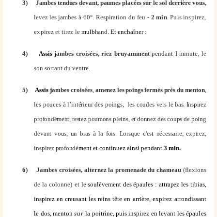
3)
Jambes tendues devant, paumes placées sur le sol derrière vous,
levez les jam
bes à 60°. Respiration du feu -
2 min
. Puis inspirez,
expirez et tirez le
mulb
hand
. Et enchaîner :
4)
Assis j
ambes croisées, riez bruyamment
pendant I minute, le
son sortant du ventre.
5)
Assis j
ambes croisées
,
amenez les poings fermés près du menton
,
les pouces à l’intérieur des poings, les coudes vers le
bas. Inspirez
profondément, restez poumons pleins, et donnez des coups de poing
devant vous, un bras à la fois. Lorsque c'est nécessaire, expirez,
inspirez profondé
ment et continuez ainsi pendant
3 min.
6)
Jambes croisées, alternez la promenade du chameau
(flexions
de la colonne) et
le soulèvement des épaules : attrapez les tibias,
inspirez en creusant les reins
tête
en arrière, expirez arrondissant
le dos, menton
sur
la poitrine, puis inspirez en
levant les épaules