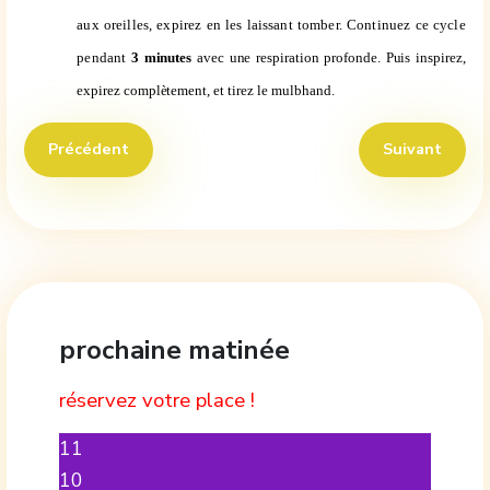
aux oreilles, expirez en les laissant tomber. Continuez ce cycle
pendant
3 minutes
avec une respiration profonde. Puis inspirez,
expirez complètement, et
tirez le
mulbhand
.
Article précédent : Kriya sur le Champ Magnétique
Article suivan
Précédent
Suivant
prochaine matinée
réservez votre place !
11
10