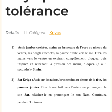
tolérance
Détails
Catégorie :
Kriyas
1)
Assis jambes croisées, mains en fermeture de l'ours au niveau du
ventre,
les doigts crochetés, la pau
me droite vers le sol.
Tirez les
mains vers le ventre e
n expirant complètement,
bloquez, puis
inspirez en relâchant la pression des mains, bloquez (7 à 8
secondes) -
3 min.
2)
Sa
t
Kriya
: Assis sur les talons, bras tendus au-dessus de la
tête
, les
paumes jointes
. Tirez le
nombril vers l'arrière en prononçant le
son
Sat
, relâchez-le en prononçant le
son
Nam
. Continuez
pendant 3 minutes.