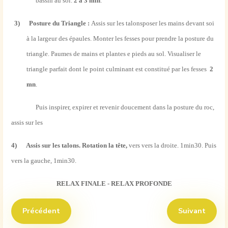
bassin au sol.
2 à 3 min
.
3)
Posture du Triangle :
Assis sur les talonsposer les mains devant soi
à la largeur des épaules. Monter les fesses pour prendre la posture du
triangle. Paumes de mains et plantes e pieds au sol. Visualiser le
triangle parfait dont le point culminant est constitué par les fesses
2
mn
.
Puis inspirer, expirer et revenir doucement dans la posture du roc,
assis sur les
4)
Assis sur les talons. Rotation la tête,
vers vers la droite. 1min30. Puis
vers la gauche, 1min30.
RELAX FINALE - RELAX PROFONDE
Article précédent : Kriya : Fixateur rapide de l'Aura
Article suiva
Précédent
Suivant